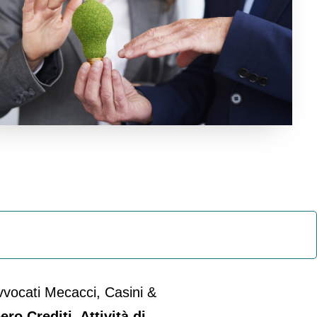
Diritto Penale Ambientale
Testamento
vvocati Mecacci, Casini &
ro Crediti, Attività di