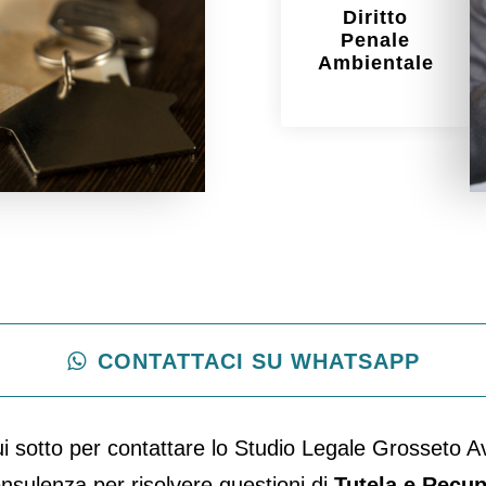
Succession
Diritto
e Gestione
i Eredità
Penale
Testamento
Ambientale
CONTATTACI SU WHATSAPP
ui sotto per contattare lo Studio Legale Grosseto A
nsulenza per risolvere questioni di
Tutela e Recupe