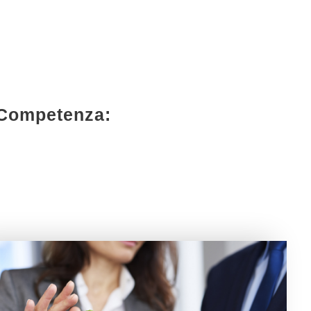
i Competenza:
Successioni Eredità