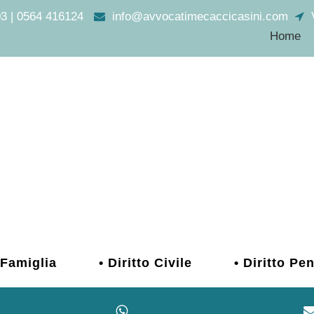
3 | 0564 416124
info@avvocatimecaccicasini.com
V
Home
i Famiglia
• Diritto Civile
• Diritto Pe