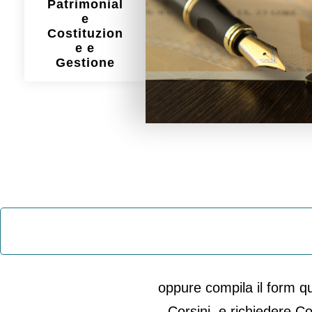
Patrimonial
Costituzione 
e
Costituzion
e e
Gestione
oppure compila il form q
Corsini e richiedere Co