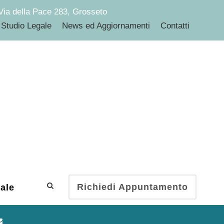
ia della Pace 283, Grosseto
Studio Legale
News ed Aggiornamenti
Contatti
Richiedi Appuntamento
nale