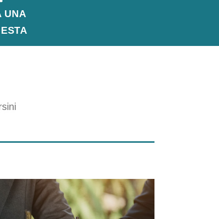
A UNA
IESTA
rsini